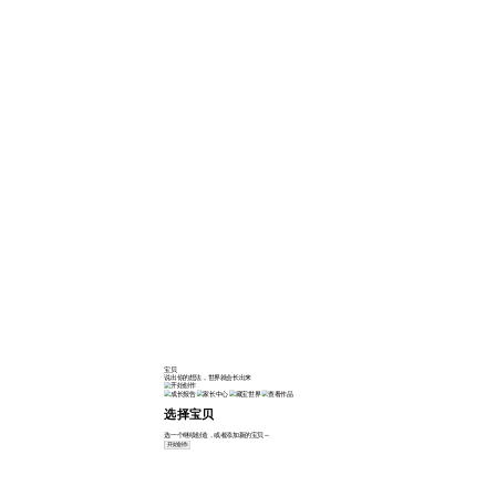
宝贝
说出你的想法，世界就会长出来
选择宝贝
选一个继续创造，或者添加新的宝贝～
开始创作