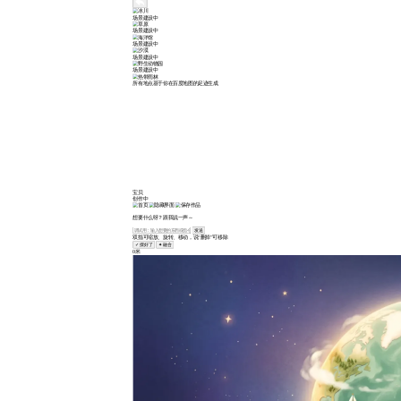
场景建设中
场景建设中
场景建设中
场景建设中
场景建设中
所有地点基于你在百度地图的足迹生成
宝贝
创作中
想要什么呀？跟我说一声～
发送
双指可缩放、旋转、移动，说“删掉”可移除
✓ 摆好了
✦ 融合
0米