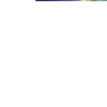
成长报告
追踪孩子3个月的作品，给到您关于孩子的天赋预测报告
五维观察雷达图
关键点发现
视觉创造最突出
近3个月，朵朵有83%的作品主动补充颜色、插画或装饰细节
故事表达开始增强
作品中标注有52次主动完成角色行为的故事情节。
社交共情表现明显
朵朵在72%的作品中融入朋友、小动物或家人角色。
空间组织仍在萌芽
近25次互动中朵朵安排位置关系，例如"放中间""站位边"。
给家长的建议
日常陪伴中，可以多接住朵朵的"漂亮想法"再轻轻多问一步：
为什么选择这个颜色？谁也想一起玩？礼物想送给谁？
少急着评价"好不好看"，多鼓励她说出画面背后的关系和故
事。
一句话总结
朵朵当前最突出的倾向在于：视觉创造强、社交关系感强，故
事表达正在形成。
查看作品
这里将沉淀孩子的一切数字创作作品