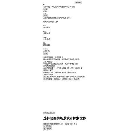
开始问答
🦜
在开始前，我们先和家长进行 6 个小问答吧
继续
问题
1/5
继续
正在为您招募擅长创造力的智能导师...
创造力提升导师团队
roro
导演策划
toto
场景生成
yaya
创作灵感
lala
精修编辑
momo
天赋分析
继续
关联百度网盘，让我更懂你
我会读懂照片里的故事，为宝宝推荐更贴合的世界
关联网盘图片
一键读取网盘里已有的相册，不用一张张手动传
新建专属文件夹
自动在网盘建立一个宝宝专属文件夹，照片都归到一处
持续进化记忆
识别照片内容，归纳成专属于宝宝的成长记忆
上传日常记录
把宝宝的日常照片放进文件夹，随时记录成长的记忆点滴
关联百度网盘
以后再说
解析照片
跳过
进入世界
探险家正在探索
选择想要的场景或者探索世界
根据近期的场景和数据分析，我准备了3个世界
去世界探索
换一批世界